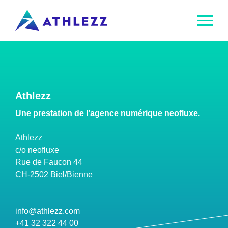
rmer le menu
Ouvrir
le
menu
DE
FR
Athlezz
Athlezz
Une prestation de l’agence numérique neofluxe.
Produits
Athlezz
c/o neofluxe
Références
Rue de Faucon 44
CH-2502 Biel/Bienne
FAQ
info@athlezz.com
Contact
+41 32 322 44 00