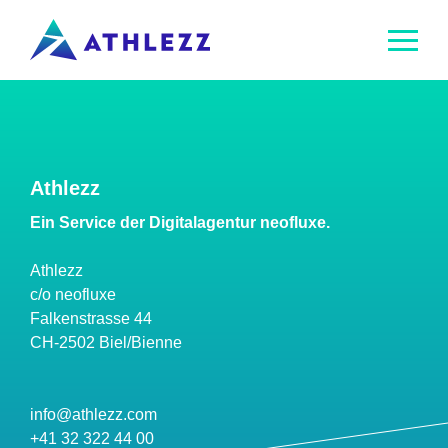
nu schliessen
Menü
öffnen
DE
FR
Athlezz
Athlezz
Ein Service der Digitalagentur neofluxe.
Produkte
Athlezz
c/o neofluxe
Referenzen
Falkenstrasse 44
CH-2502 Biel/Bienne
FAQ
info@athlezz.com
Kontakt
+41 32 322 44 00