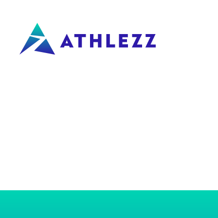
Menu schliessen
DE
FR
Athlezz
Produkte
Referenzen